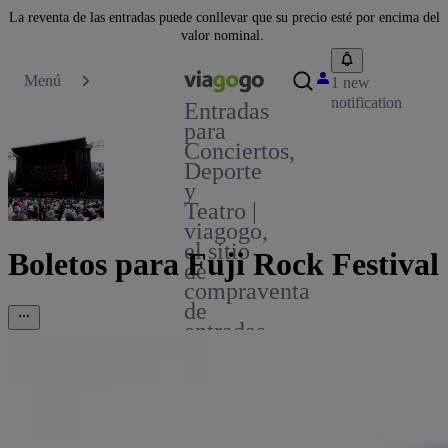
La reventa de las entradas puede conllevar que su precio esté por encima del
valor nominal.
Menú
1 new
notification
Entradas
para
Conciertos,
Deporte
y
Teatro |
viagogo,
el sitio
Boletos para Fuji Rock Festival
de
compraventa
de
entradas