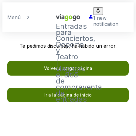
Menú
1 new
notification
Entradas
para
Conciertos,
Deporte
Te pedimos disculpas, ha habido un error.
y
Teatro
|
viagogo,
Volver a cargar página
el sitio
de
compraventa
de
Ir a la página de inicio
entradas