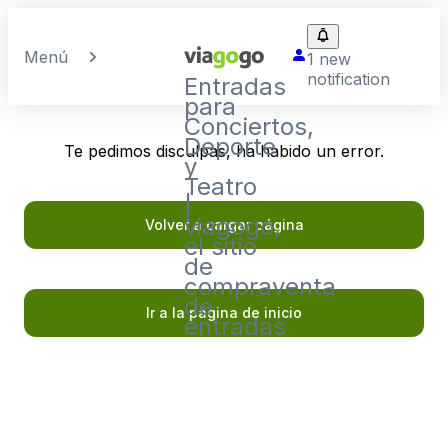
Menú
1 new
notification
Entradas
para
Conciertos,
Deporte
Te pedimos disculpas, ha habido un error.
y
Teatro
|
viagogo,
Volver a cargar página
el sitio
de
compraventa
de
Ir a la página de inicio
entradas