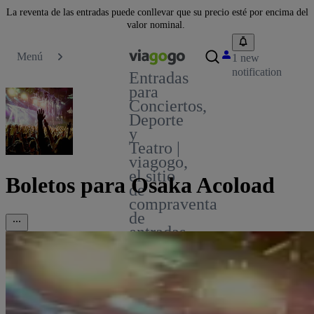
La reventa de las entradas puede conllevar que su precio esté por encima del
valor nominal.
Menú
1 new
notification
Entradas
para
Conciertos,
Deporte
y
Teatro |
viagogo,
el sitio
Boletos para Osaka Acoload
de
compraventa
de
entradas