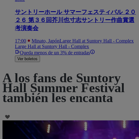
サントリーホール サマーフェスティバル ２０
２６ 第３６回芥川也寸志サントリー作曲賞選
考演奏会
17:00
Minato, Japón
Large Hall at Suntory Hall - Complex
Large Hall at Suntory Hall - Complex
Queda menos de un 3% de entradas
Ver boletos
A los fans de Suntory
Hall Summer Festival
también les encanta