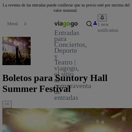
La reventa de las entradas puede conllevar que su precio esté por encima del
valor nominal.
Menú
1 new
notification
Entradas
para
Conciertos,
Deporte
y
Teatro |
viagogo,
el sitio
Boletos para Suntory Hall
de
compraventa
Summer Festival
de
entradas