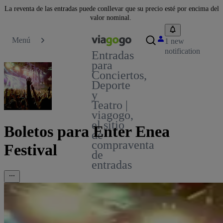
La reventa de las entradas puede conllevar que su precio esté por encima del
valor nominal.
Menú
1 new
notification
Entradas
para
Conciertos,
Deporte
y
Teatro |
viagogo,
el sitio
Boletos para Enter Enea
de
compraventa
Festival
de
entradas