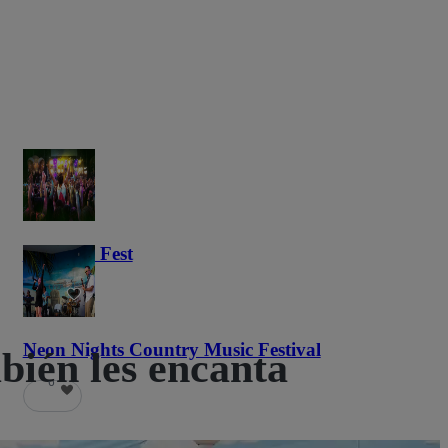
Haunted Fest
60
Neon Nights Country Music Festival
mbién les encanta
6