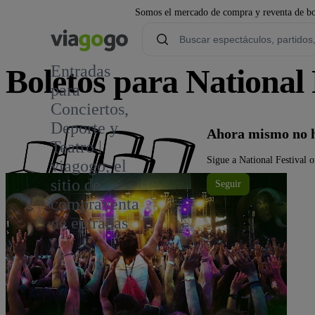
Somos el mercado de compra y reventa de bol
Entradas
Boletos para National 
para
Conciertos,
Deporte y
Ahora mismo no ha
Teatro |
Sigue a National Festival o
viagogo, el
sitio de
Seguir
compraventa
de entradas