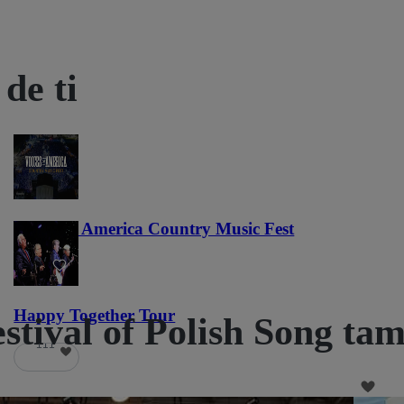
de ti
Voices of America Country Music Fest
37
Happy Together Tour
estival of Polish Song ta
111