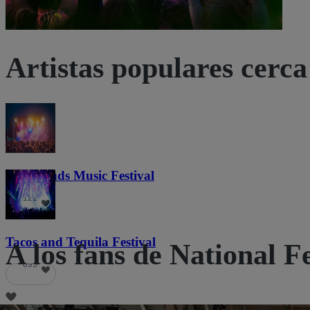
Artistas populares cerca 
Lost Lands Music Festival
121
Tacos and Tequila Festival
A los fans de National F
695