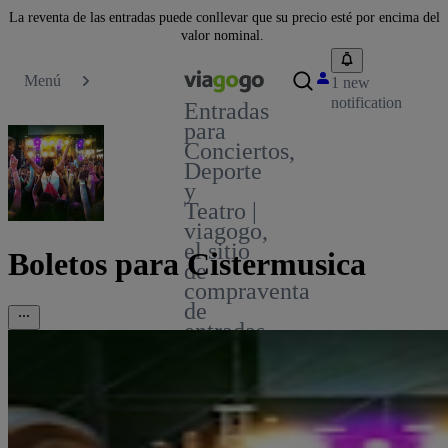
La reventa de las entradas puede conllevar que su precio esté por encima del
valor nominal.
Menú
1 new
notification
Entradas
para
Conciertos,
Deporte
y
Teatro |
viagogo,
el sitio
Boletos para Cistermusica
de
compraventa
de
entradas