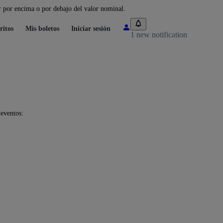
 por encima o por debajo del valor nominal.
ritos
Mis boletos
Iniciar sesión
1 new notification
 eventos: