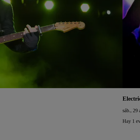
Electri
sáb., 29 
Hay 1 ev