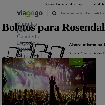
Somos el mercado de compra y reventa de bol
Entradas
Boletos para Rosenda
para
Conciertos,
Deporte y
Ahora mismo no h
Teatro |
Sigue a Rosendal Garden Pa
viagogo, el
sitio de
Seguir
compraventa
de entradas