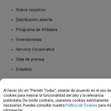
Sobre nosotros
Distribución abierta
Programa de Afiliados
Inversionistas
Servicio Corporativo
Sala de prensa
Empleos
¿Tiene preguntas?
Al hacer clic en “Permitir Todas”, estarás de acuerdo en el uso d
cookies para mejorar la funcionalidad del sitio y la relevancia
Centro de Ayuda / Contacto
publicitaria. De modo contrario, usaremos cookies estrictamente
necesarias. Puedes consultar nuestra
Política de Cookies
para m
información.