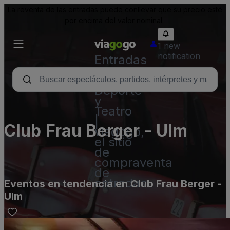
La reventa de las entradas puede conllevar que su precio esté
por encima del valor nominal.
1 new
notification
Entradas
para
Conciertos,
Deporte
y
Teatro
|
Club Frau Berger - Ulm
viagogo,
el sitio
de
compraventa
de
entradas
Eventos en tendencia en Club Frau Berger -
Ulm