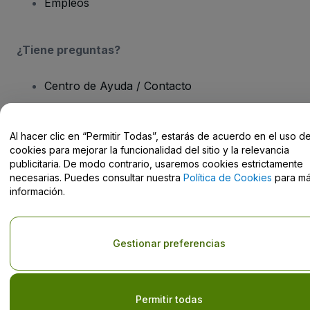
Empleos
¿Tiene preguntas?
Centro de Ayuda / Contacto
Al hacer clic en “Permitir Todas”, estarás de acuerdo en el uso d
cookies para mejorar la funcionalidad del sitio y la relevancia
publicitaria. De modo contrario, usaremos cookies estrictamente
Derechos reservados © viagogo GmbH 2026
Datos de la Empresa
necesarias. Puedes consultar nuestra
Política de Cookies
para m
El uso de este sitio web constituye la aceptación de los
Términos y
Condiciones
, de la
Política de Privacidad
, de la
Política de Cookies
información.
y de la
Política de Privacidad para Móviles
No compartir mi información personal/Tus opciones de privacidad
Gestionar preferencias
Permitir todas