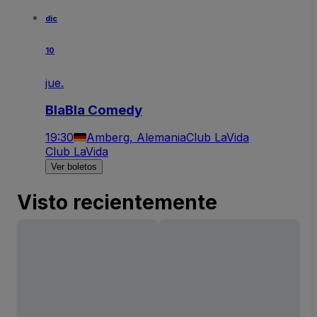
dic
10
jue.
BlaBla Comedy
19:30
Amberg, Alemania
Club LaVida
Club LaVida
Ver boletos
Visto recientemente