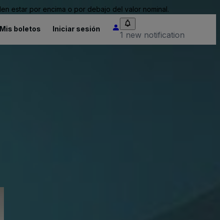
n estar por encima o por debajo del valor nominal.
Mis boletos
Iniciar sesión
1 new notification