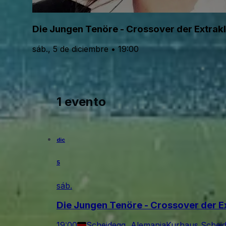
Die Jungen Tenöre - Crossover der Extrak
sáb., 5 de diciembre • 19:00
1 evento
dic
5
sáb.
Die Jungen Tenöre - Crossover der E
19:00
Scheidegg, Alemania
Kurhaus Schei