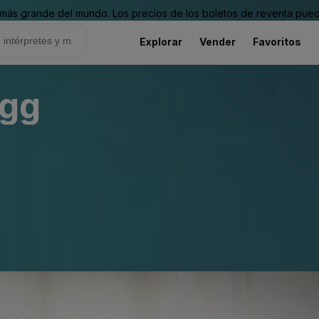
ás grande del mundo. Los precios de los boletos de reventa puede
Explorar
Vender
Favoritos
egg