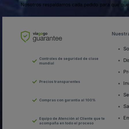
Nosotros respaldamos cada pedido para que pue
Nuestr
So
Controles de seguridad de clase
Di
mundial
Pr
Precios transparentes
In
Se
Compras con garantía al 100%
Sa
Em
Equipo de Atención al Cliente que te
acompaña en todo el proceso