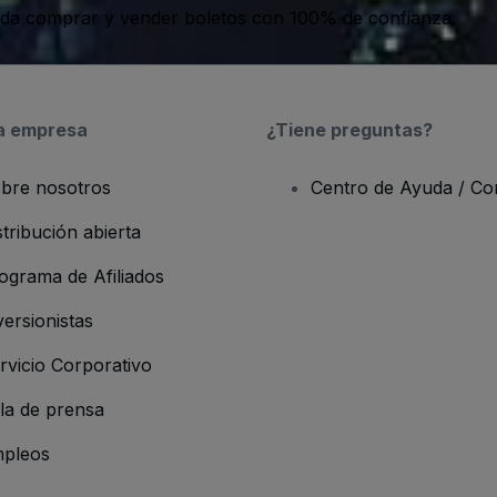
da comprar y vender boletos con 100% de confianza.
a empresa
¿Tiene preguntas?
bre nosotros
Centro de Ayuda / Co
stribución abierta
ograma de Afiliados
versionistas
rvicio Corporativo
la de prensa
pleos