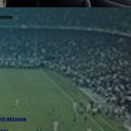
lasse
xtraklasse
degg