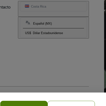
ntacto
Costa Rica
Español (MX)
US$
Dólar Estadounidense
 la
Política de Privacidad para Móviles