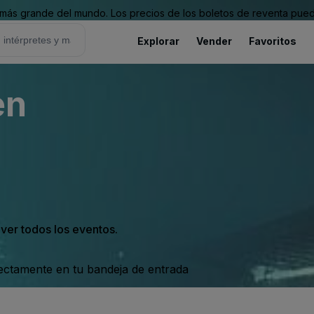
ás grande del mundo. Los precios de los boletos de reventa puede
Explorar
Vender
Favoritos
en
 ver todos los eventos.
rectamente en tu bandeja de entrada