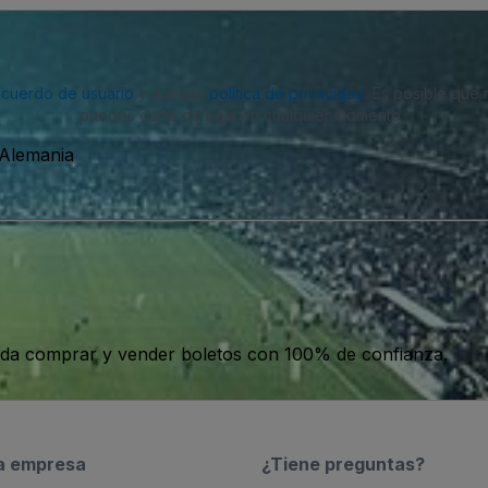
acuerdo de usuario
y nuestra
política de privacidad
. Es posible que
puedes darte de baja en cualquier momento.
 Alemania
da comprar y vender boletos con 100% de confianza.
a empresa
¿Tiene preguntas?