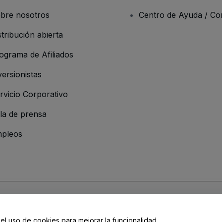
bre nosotros
Centro de Ayuda / Co
stribución abierta
ograma de Afiliados
versionistas
rvicio Corporativo
la de prensa
pleos
resa
os y Condiciones
, de la
Política de Privacidad
, de la
Política de Cookies
y de
 el uso de cookies para mejorar la funcionalidad