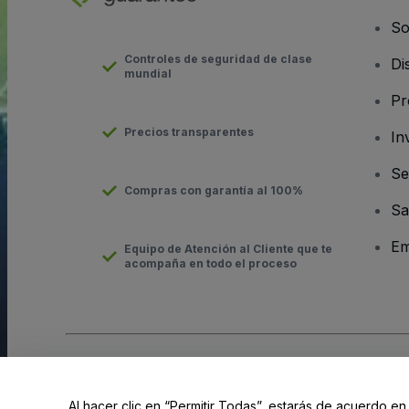
So
Controles de seguridad de clase
Di
mundial
Pr
Precios transparentes
In
Se
Compras con garantía al 100%
Sa
Em
Equipo de Atención al Cliente que te
acompaña en todo el proceso
Derechos reservados © viagogo GmbH 2026
Datos de la Emp
El uso de este sitio web constituye la aceptación de los
Términ
Al hacer clic en “Permitir Todas”, estarás de acuerdo en