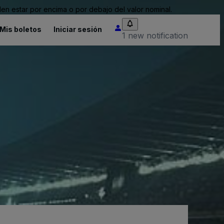
n estar por encima o por debajo del valor nominal.
Mis boletos
Iniciar sesión
1 new notification