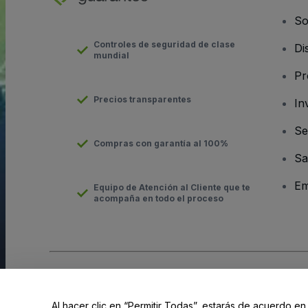
So
Controles de seguridad de clase
Di
mundial
Pr
Precios transparentes
In
Se
Compras con garantía al 100%
Sa
Em
Equipo de Atención al Cliente que te
acompaña en todo el proceso
Derechos reservados © viagogo GmbH 2026
Datos de la Emp
El uso de este sitio web constituye la aceptación de los
Términ
Al hacer clic en “Permitir Todas”, estarás de acuerdo en