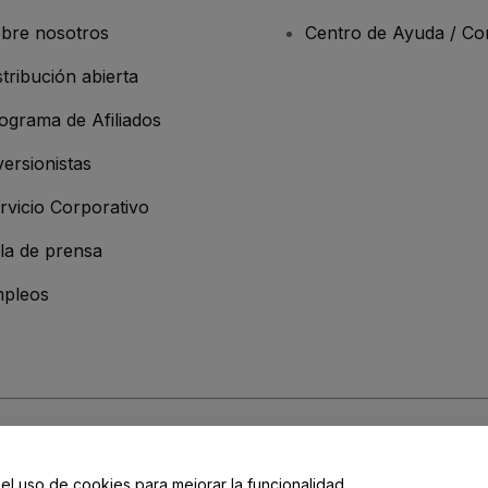
bre nosotros
Centro de Ayuda / Co
stribución abierta
ograma de Afiliados
versionistas
rvicio Corporativo
la de prensa
pleos
resa
os y Condiciones
, de la
Política de Privacidad
, de la
Política de Cookies
y de
 el uso de cookies para mejorar la funcionalidad