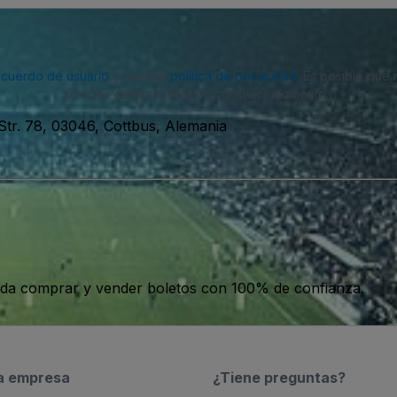
acuerdo de usuario
y nuestra
política de privacidad
. Es posible que
puedes darte de baja en cualquier momento.
 Str. 78, 03046, Cottbus, Alemania
da comprar y vender boletos con 100% de confianza.
a empresa
¿Tiene preguntas?