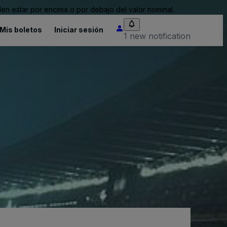
n estar por encima o por debajo del valor nominal.
Mis boletos
Iniciar sesión
1 new notification