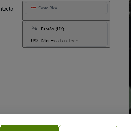
ntacto
Costa Rica
Español (MX)
US$
Dólar Estadounidense
 la
Política de Privacidad para Móviles