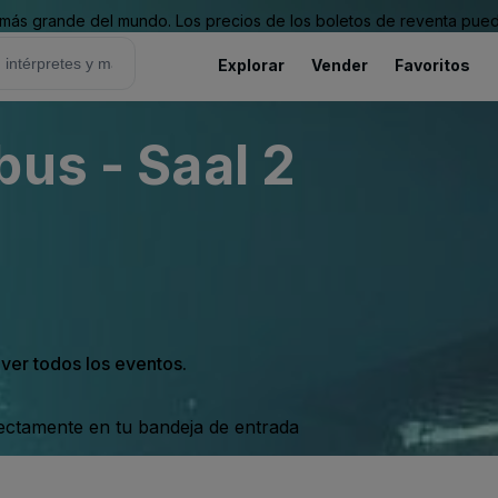
ás grande del mundo. Los precios de los boletos de reventa puede
Explorar
Vender
Favoritos
bus - Saal 2
 ver todos los eventos.
rectamente en tu bandeja de entrada