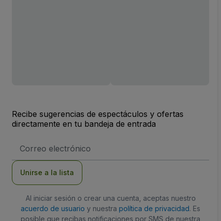
Recibe sugerencias de espectáculos y ofertas
directamente en tu bandeja de entrada
Dirección
de
correo
electrónico
Unirse a la lista
Al iniciar sesión o crear una cuenta, aceptas nuestro
acuerdo de usuario
y nuestra
política de privacidad
. Es
posible que recibas notificaciones por SMS de nuestra