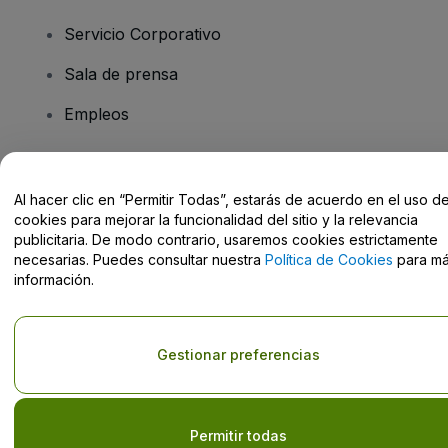
Servicio Corporativo
Sala de prensa
Empleos
¿Tiene preguntas?
Al hacer clic en “Permitir Todas”, estarás de acuerdo en el uso d
cookies para mejorar la funcionalidad del sitio y la relevancia
Centro de Ayuda / Contacto
publicitaria. De modo contrario, usaremos cookies estrictamente
necesarias. Puedes consultar nuestra
Política de Cookies
para m
información.
Derechos reservados © viagogo GmbH 2026
Datos de la Empresa
Gestionar preferencias
El uso de este sitio web constituye la aceptación de los
Términos y
Condiciones
, de la
Política de Privacidad
, de la
Política de Cookies
y de la
Política de Privacidad para Móviles
No compartir mi información personal/Tus opciones de privacidad
Permitir todas