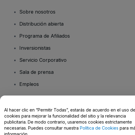
Sobre nosotros
Distribución abierta
Programa de Afiliados
Inversionistas
Servicio Corporativo
Sala de prensa
Empleos
¿Tiene preguntas?
Al hacer clic en “Permitir Todas”, estarás de acuerdo en el uso d
cookies para mejorar la funcionalidad del sitio y la relevancia
Centro de Ayuda / Contacto
publicitaria. De modo contrario, usaremos cookies estrictamente
necesarias. Puedes consultar nuestra
Política de Cookies
para m
información.