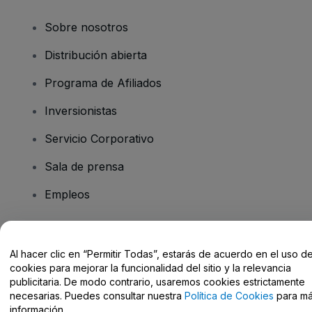
Sobre nosotros
Distribución abierta
Programa de Afiliados
Inversionistas
Servicio Corporativo
Sala de prensa
Empleos
¿Tiene preguntas?
Al hacer clic en “Permitir Todas”, estarás de acuerdo en el uso d
cookies para mejorar la funcionalidad del sitio y la relevancia
Centro de Ayuda / Contacto
publicitaria. De modo contrario, usaremos cookies estrictamente
necesarias. Puedes consultar nuestra
Política de Cookies
para m
información.