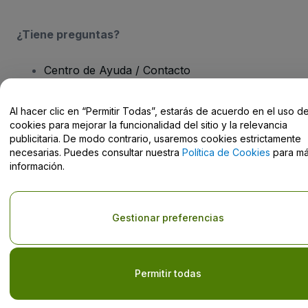
¿Tiene preguntas?
Centro de Ayuda / Contacto
Al hacer clic en “Permitir Todas”, estarás de acuerdo en el uso d
cookies para mejorar la funcionalidad del sitio y la relevancia
publicitaria. De modo contrario, usaremos cookies estrictamente
Derechos reservados © viagogo GmbH 2026
Datos de la Empresa
necesarias. Puedes consultar nuestra
Política de Cookies
para m
El uso de este sitio web constituye la aceptación de los
Términos y
información.
Condiciones
, de la
Política de Privacidad
, de la
Política de Cookies
y de la
Política de Privacidad para Móviles
No compartir mi información personal/Tus opciones de privacidad
Gestionar preferencias
Permitir todas