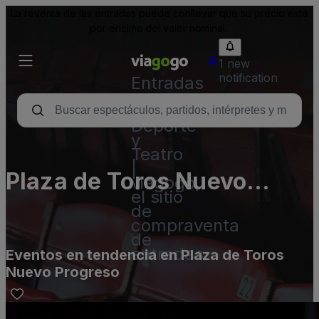
La reventa de las entradas puede conllevar que su precio esté
por encima del valor nominal.
1 new
notification
Entradas
para
Conciertos,
Deporte
y
Teatro
|
Plaza de Toros Nuevo
viagogo,
el sitio
Progreso
de
compraventa
de
entradas
Eventos en tendencia en Plaza de Toros
Nuevo Progreso