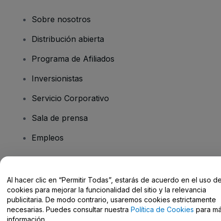
Sobre nosotros
Distribución abierta
Programa de Afiliados
Inversionistas
Servicio Corporativo
Sala de prensa
Empleos
¿Tiene preguntas?
Al hacer clic en “Permitir Todas”, estarás de acuerdo en el uso d
cookies para mejorar la funcionalidad del sitio y la relevancia
Centro de Ayuda / Contacto
publicitaria. De modo contrario, usaremos cookies estrictamente
necesarias. Puedes consultar nuestra
Política de Cookies
para m
información.