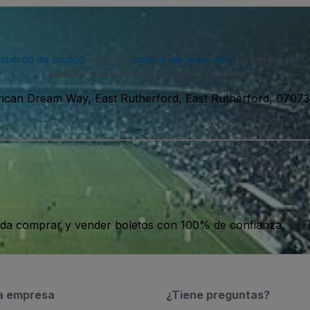
acuerdo de usuario
y nuestra
política de privacidad
. Es posible que
puedes darte de baja en cualquier momento.
ican Dream Way, East Rutherford, East Rutherford, 07073
da comprar y vender boletos con 100% de confianza.
a empresa
¿Tiene preguntas?