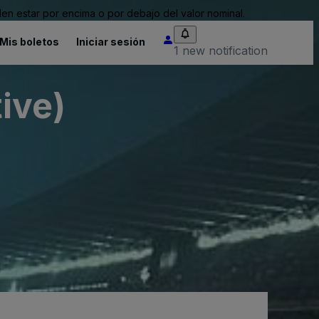
n estar por encima o por debajo del valor nominal.
Mis boletos
Iniciar sesión
1 new notification
ive)