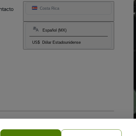
ntacto
Costa Rica
Español (MX)
US$
Dólar Estadounidense
 la
Política de Privacidad para Móviles