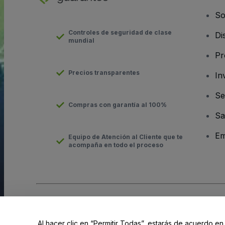
So
Controles de seguridad de clase
Di
mundial
Pr
Precios transparentes
In
Se
Compras con garantía al 100%
Sa
Em
Equipo de Atención al Cliente que te
acompaña en todo el proceso
Derechos reservados © viagogo GmbH 2026
Datos de la Emp
El uso de este sitio web constituye la aceptación de los
Términ
Al hacer clic en “Permitir Todas”, estarás de acuerdo en