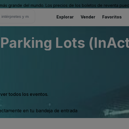
ás grande del mundo. Los precios de los boletos de reventa puede
Explorar
Vender
Favoritos
arking Lots (InAct
 ver todos los eventos.
rectamente en tu bandeja de entrada