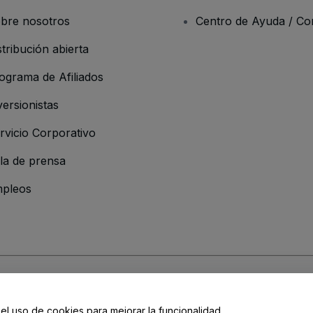
bre nosotros
Centro de Ayuda / Co
stribución abierta
ograma de Afiliados
versionistas
rvicio Corporativo
la de prensa
pleos
resa
os y Condiciones
, de la
Política de Privacidad
, de la
Política de Cookies
y de
 el uso de cookies para mejorar la funcionalidad