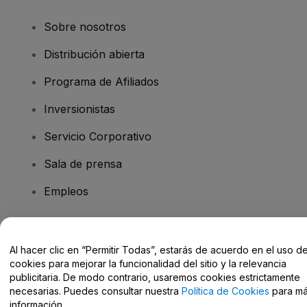
Sobre nosotros
Distribución abierta
Programa de Afiliados
Inversionistas
Servicio Corporativo
Sala de prensa
Empleos
¿Tiene preguntas?
Al hacer clic en “Permitir Todas”, estarás de acuerdo en el uso d
cookies para mejorar la funcionalidad del sitio y la relevancia
Centro de Ayuda / Contacto
publicitaria. De modo contrario, usaremos cookies estrictamente
necesarias. Puedes consultar nuestra
Política de Cookies
para m
información.