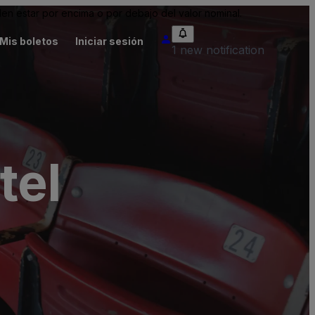
n estar por encima o por debajo del valor nominal.
Mis boletos
Iniciar sesión
1 new notification
tel