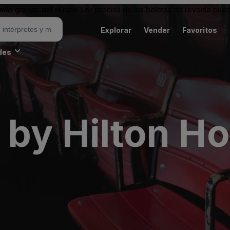
ás grande del mundo. Los precios de los boletos de reventa puede
Explorar
Vender
Favoritos
des
by Hilton Ho