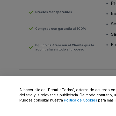
Pr
Precios transparentes
In
Se
Compras con garantía al 100%
Sa
Em
Equipo de Atención al Cliente que te
acompaña en todo el proceso
Derechos reservados © viagogo GmbH 2026
Datos de la Emp
El uso de este sitio web constituye la aceptación de los
Términ
Al hacer clic en “Permitir Todas”, estarás de acuerdo en
No compartir mi información personal/Tus opciones de privac
del sitio y la relevancia publicitaria. De modo contrario
Puedes consultar nuestra
Política de Cookies
para más i