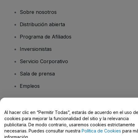
Sobre nosotros
Distribución abierta
Programa de Afiliados
Inversionistas
Servicio Corporativo
Sala de prensa
Empleos
¿Tiene preguntas?
Al hacer clic en “Permitir Todas”, estarás de acuerdo en el uso d
cookies para mejorar la funcionalidad del sitio y la relevancia
Centro de Ayuda / Contacto
publicitaria. De modo contrario, usaremos cookies estrictamente
necesarias. Puedes consultar nuestra
Política de Cookies
para m
información.