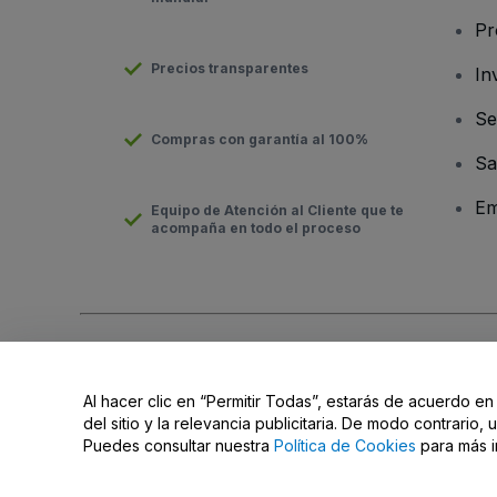
Pr
Precios transparentes
In
Se
Compras con garantía al 100%
Sa
Em
Equipo de Atención al Cliente que te
acompaña en todo el proceso
Derechos reservados © viagogo GmbH 2026
Datos de la Emp
El uso de este sitio web constituye la aceptación de los
Términ
Al hacer clic en “Permitir Todas”, estarás de acuerdo en
No compartir mi información personal/Tus opciones de privac
del sitio y la relevancia publicitaria. De modo contrario
Puedes consultar nuestra
Política de Cookies
para más i