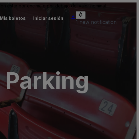
n estar por encima o por debajo del valor nominal.
Mis boletos
Iniciar sesión
1 new notification
 Parking