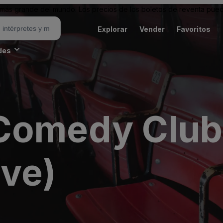
ás grande del mundo. Los precios de los boletos de reventa puede
Explorar
Vender
Favoritos
des
Comedy Club
ive)