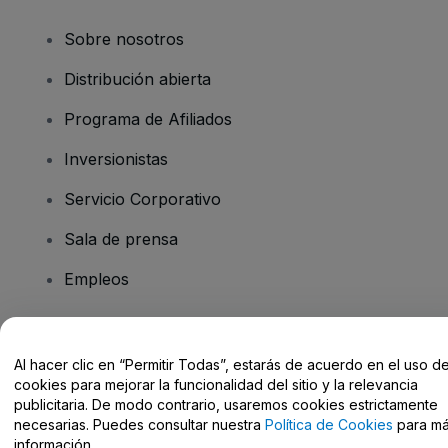
Sobre nosotros
Distribución abierta
Programa de Afiliados
Inversionistas
Servicio Corporativo
Sala de prensa
Empleos
¿Tiene preguntas?
Al hacer clic en “Permitir Todas”, estarás de acuerdo en el uso d
cookies para mejorar la funcionalidad del sitio y la relevancia
Centro de Ayuda / Contacto
publicitaria. De modo contrario, usaremos cookies estrictamente
necesarias. Puedes consultar nuestra
Política de Cookies
para m
información.