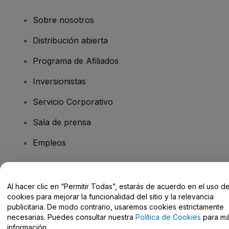
Sobre nosotros
Distribución abierta
Programa de Afiliados
Inversionistas
Servicio Corporativo
Sala de prensa
Empleos
¿Tiene preguntas?
Al hacer clic en “Permitir Todas”, estarás de acuerdo en el uso d
cookies para mejorar la funcionalidad del sitio y la relevancia
Centro de Ayuda / Contacto
publicitaria. De modo contrario, usaremos cookies estrictamente
necesarias. Puedes consultar nuestra
Política de Cookies
para m
información.