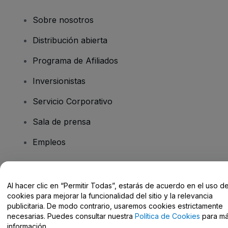
Sobre nosotros
Distribución abierta
Programa de Afiliados
Inversionistas
Servicio Corporativo
Sala de prensa
Empleos
¿Tiene preguntas?
Al hacer clic en “Permitir Todas”, estarás de acuerdo en el uso d
cookies para mejorar la funcionalidad del sitio y la relevancia
Centro de Ayuda / Contacto
publicitaria. De modo contrario, usaremos cookies estrictamente
necesarias. Puedes consultar nuestra
Política de Cookies
para m
información.