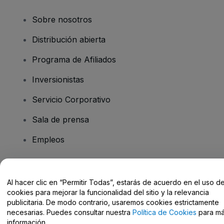
Sobre nosotros
Distribución abierta
Programa de Afiliados
Inversionistas
Servicio Corporativo
Sala de prensa
Empleos
¿Tiene preguntas?
Al hacer clic en “Permitir Todas”, estarás de acuerdo en el uso d
cookies para mejorar la funcionalidad del sitio y la relevancia
Centro de Ayuda / Contacto
publicitaria. De modo contrario, usaremos cookies estrictamente
necesarias. Puedes consultar nuestra
Política de Cookies
para m
información.