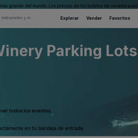
ás grande del mundo. Los precios de los boletos de reventa puede
Explorar
Vender
Favoritos
inery Parking Lots 
 ver todos los eventos.
rectamente en tu bandeja de entrada