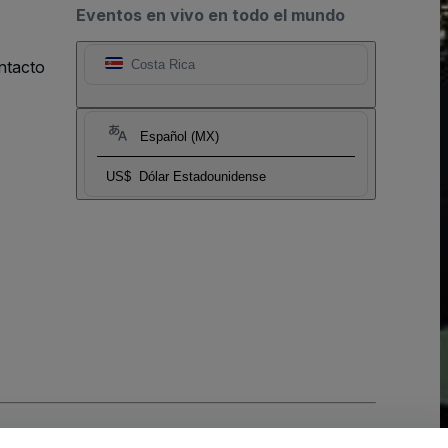
Eventos en vivo en todo el mundo
ntacto
Costa Rica
Español (MX)
US$
Dólar Estadounidense