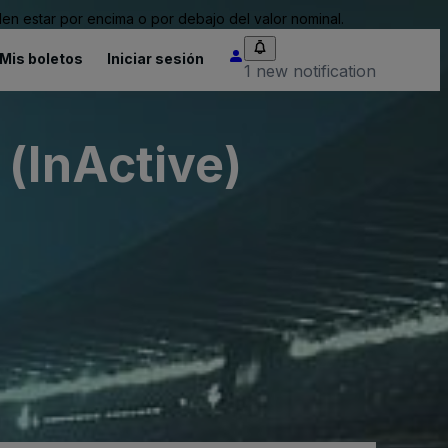
n estar por encima o por debajo del valor nominal.
Mis boletos
Iniciar sesión
1 new notification
(InActive)