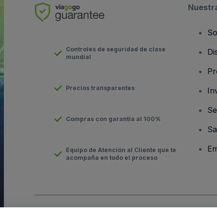
Nuestr
So
Controles de seguridad de clase
Di
mundial
Pr
Precios transparentes
In
Se
Compras con garantía al 100%
Sa
Em
Equipo de Atención al Cliente que te
acompaña en todo el proceso