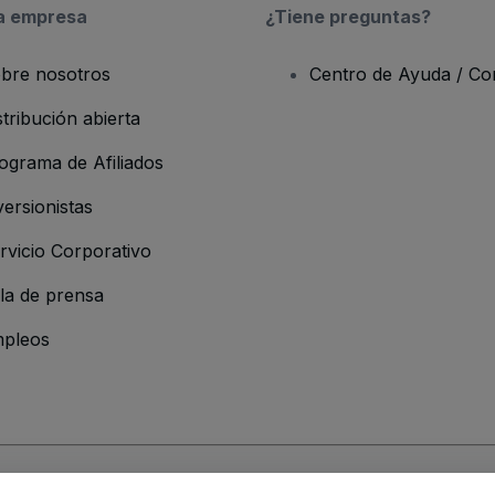
a empresa
¿Tiene preguntas?
bre nosotros
Centro de Ayuda / Co
stribución abierta
ograma de Afiliados
versionistas
rvicio Corporativo
la de prensa
pleos