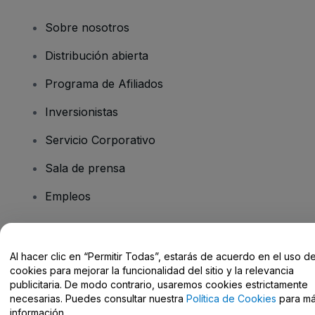
Sobre nosotros
Distribución abierta
Programa de Afiliados
Inversionistas
Servicio Corporativo
Sala de prensa
Empleos
¿Tiene preguntas?
Al hacer clic en “Permitir Todas”, estarás de acuerdo en el uso d
cookies para mejorar la funcionalidad del sitio y la relevancia
Centro de Ayuda / Contacto
publicitaria. De modo contrario, usaremos cookies estrictamente
necesarias. Puedes consultar nuestra
Política de Cookies
para m
información.