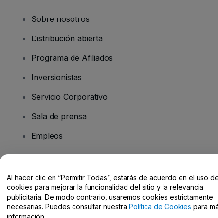
Sobre nosotros
Distribución abierta
Programa de Afiliados
Inversionistas
Servicio Corporativo
Sala de prensa
Empleos
¿Tiene preguntas?
Al hacer clic en “Permitir Todas”, estarás de acuerdo en el uso d
cookies para mejorar la funcionalidad del sitio y la relevancia
Centro de Ayuda / Contacto
publicitaria. De modo contrario, usaremos cookies estrictamente
necesarias. Puedes consultar nuestra
Política de Cookies
para m
información.