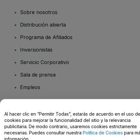
Sobre nosotros
Distribución abierta
Programa de Afiliados
Inversionistas
Servicio Corporativo
Sala de prensa
Empleos
¿Tiene preguntas?
Al hacer clic en “Permitir Todas”, estarás de acuerdo en el uso d
cookies para mejorar la funcionalidad del sitio y la relevancia
Centro de Ayuda / Contacto
publicitaria. De modo contrario, usaremos cookies estrictamente
necesarias. Puedes consultar nuestra
Política de Cookies
para m
información.