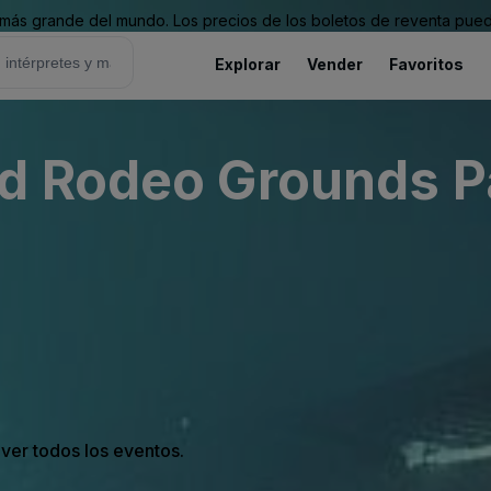
ás grande del mundo. Los precios de los boletos de reventa puede
Explorar
Vender
Favoritos
d Rodeo Grounds P
 ver todos los eventos.