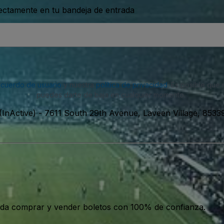
rectamente en tu bandeja de entrada
acuerdo de usuario
y nuestra
política de privacidad
. Es posible que
puedes darte de baja en cualquier momento.
InActive)
-
7611 South 29th Avenue, Laveen Village, 8533
da comprar y vender boletos con 100% de confianza.