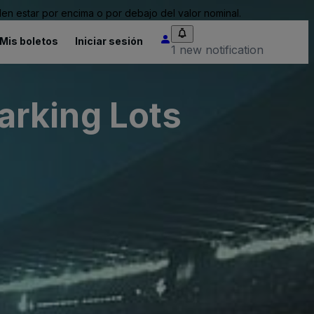
n estar por encima o por debajo del valor nominal.
Mis boletos
Iniciar sesión
1 new notification
arking Lots