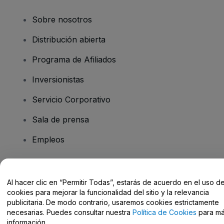
Sobre nosotros
Distribución abierta
Programa de Afiliados
Inversionistas
Servicio Corporativo
Sala de prensa
Empleos
¿Tiene preguntas?
Al hacer clic en “Permitir Todas”, estarás de acuerdo en el uso d
cookies para mejorar la funcionalidad del sitio y la relevancia
Centro de Ayuda / Contacto
publicitaria. De modo contrario, usaremos cookies estrictamente
necesarias. Puedes consultar nuestra
Política de Cookies
para m
información.