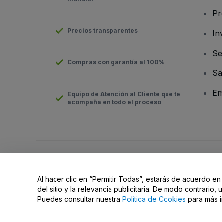
Pr
Precios transparentes
In
Se
Compras con garantía al 100%
Sa
Em
Equipo de Atención al Cliente que te
acompaña en todo el proceso
Derechos reservados © viagogo GmbH 2026
Datos de la Emp
El uso de este sitio web constituye la aceptación de los
Términ
Al hacer clic en “Permitir Todas”, estarás de acuerdo en
No compartir mi información personal/Tus opciones de privac
del sitio y la relevancia publicitaria. De modo contrario
Puedes consultar nuestra
Política de Cookies
para más i