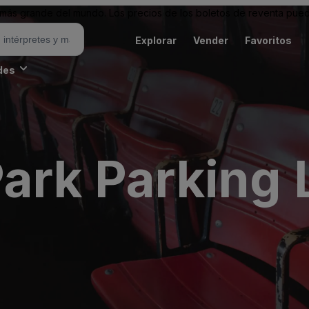
ás grande del mundo. Los precios de los boletos de reventa puede
Explorar
Vender
Favoritos
des
ark Parking 