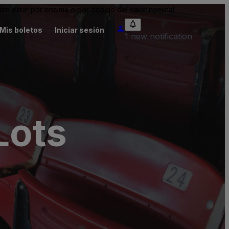
n estar por encima o por debajo del valor nominal.
Mis boletos
Iniciar sesión
1 new notification
Lots