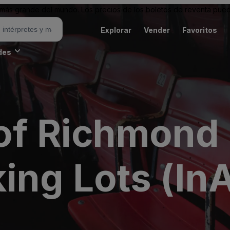
ás grande del mundo. Los precios de los boletos de reventa puede
Explorar
Vender
Favoritos
des
 of Richmond 
ing Lots (InA