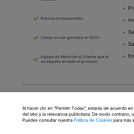
Pr
Precios transparentes
In
Se
Compras con garantía al 100%
Sa
Em
Equipo de Atención al Cliente que te
acompaña en todo el proceso
Derechos reservados © viagogo GmbH 2026
Datos de la Emp
El uso de este sitio web constituye la aceptación de los
Términ
Al hacer clic en “Permitir Todas”, estarás de acuerdo en
No compartir mi información personal/Tus opciones de privac
del sitio y la relevancia publicitaria. De modo contrario
Puedes consultar nuestra
Política de Cookies
para más i