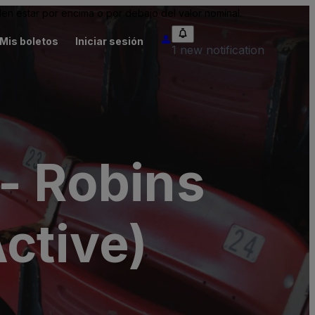
n estar por encima o por debajo del valor nominal.
Mis boletos
Iniciar sesión
1 new notification
- Robins
ctive)