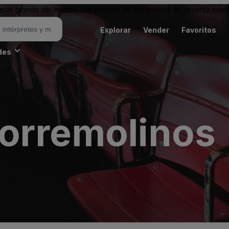
ás grande del mundo. Los precios de los boletos de reventa puede
Explorar
Vender
Favoritos
des
orremolinos