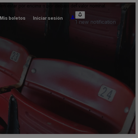
n estar por encima o por debajo del valor nominal.
Mis boletos
Iniciar sesión
1 new notification