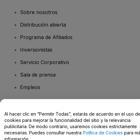
Sobre nosotros
Distribución abierta
Programa de Afiliados
Inversionistas
Servicio Corporativo
Sala de prensa
Empleos
¿Tiene preguntas?
Al hacer clic en “Permitir Todas”, estarás de acuerdo en el uso d
cookies para mejorar la funcionalidad del sitio y la relevancia
Centro de Ayuda / Contacto
publicitaria. De modo contrario, usaremos cookies estrictamente
necesarias. Puedes consultar nuestra
Política de Cookies
para m
información.