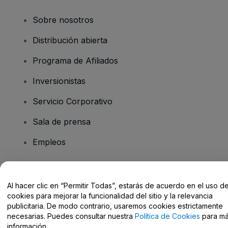
Sobre nosotros
Distribución abierta
Programa de Afiliados
Inversionistas
Servicio Corporativo
Sala de prensa
Empleos
¿Tiene preguntas?
Al hacer clic en “Permitir Todas”, estarás de acuerdo en el uso d
cookies para mejorar la funcionalidad del sitio y la relevancia
Centro de Ayuda / Contacto
publicitaria. De modo contrario, usaremos cookies estrictamente
necesarias. Puedes consultar nuestra
Política de Cookies
para m
información.