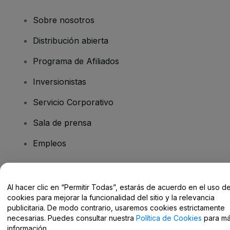
Sobre nosotros
Distribución abierta
Programa de Afiliados
Inversionistas
Servicio Corporativo
Sala de prensa
Empleos
¿Tiene preguntas?
Al hacer clic en “Permitir Todas”, estarás de acuerdo en el uso d
cookies para mejorar la funcionalidad del sitio y la relevancia
Centro de Ayuda / Contacto
publicitaria. De modo contrario, usaremos cookies estrictamente
necesarias. Puedes consultar nuestra
Política de Cookies
para m
información.