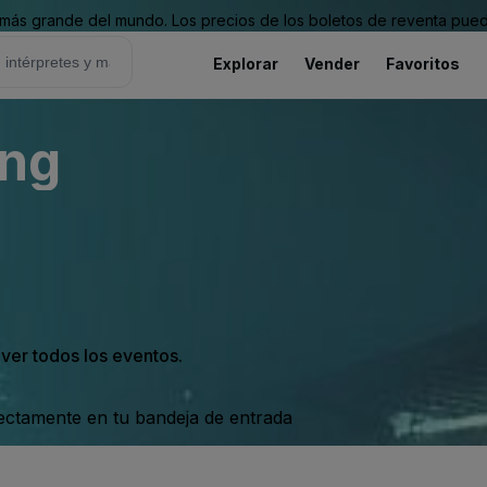
ás grande del mundo. Los precios de los boletos de reventa puede
Explorar
Vender
Favoritos
ung
 ver todos los eventos.
rectamente en tu bandeja de entrada