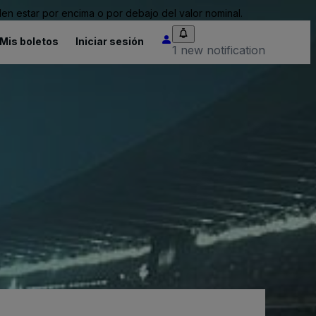
n estar por encima o por debajo del valor nominal.
Mis boletos
Iniciar sesión
1 new notification