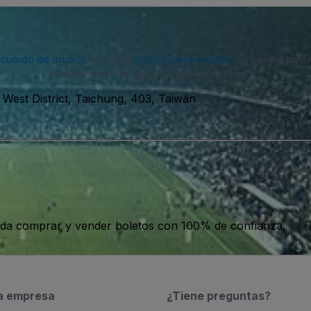
acuerdo de usuario
y nuestra
política de privacidad
. Es posible que
puedes darte de baja en cualquier momento.
, West District, Taichung, 403, Taiwán
da comprar y vender boletos con 100% de confianza.
a empresa
¿Tiene preguntas?