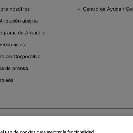
bre nosotros
Centro de Ayuda / Co
stribución abierta
ograma de Afiliados
versionistas
rvicio Corporativo
la de prensa
pleos
resa
os y Condiciones
, de la
Política de Privacidad
, de la
Política de Cookies
y de
 el uso de cookies para mejorar la funcionalidad