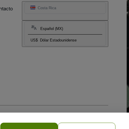
ntacto
Costa Rica
Español (MX)
US$
Dólar Estadounidense
 la
Política de Privacidad para Móviles