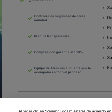
So
Controles de seguridad de clase
Di
mundial
Pr
Precios transparentes
In
Se
Compras con garantía al 100%
Sa
Em
Equipo de Atención al Cliente que te
acompaña en todo el proceso
Derechos reservados © viagogo GmbH 2026
Datos de la Emp
El uso de este sitio web constituye la aceptación de los
Términ
Al hacer clic en “Permitir Todas”, estarás de acuerdo en