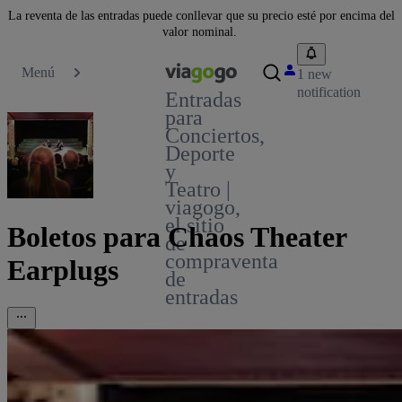
La reventa de las entradas puede conllevar que su precio esté por encima del
valor nominal.
Menú
1 new
notification
Entradas
para
Conciertos,
Deporte
y
Teatro |
viagogo,
el sitio
Boletos para Chaos Theater
de
compraventa
Earplugs
de
entradas