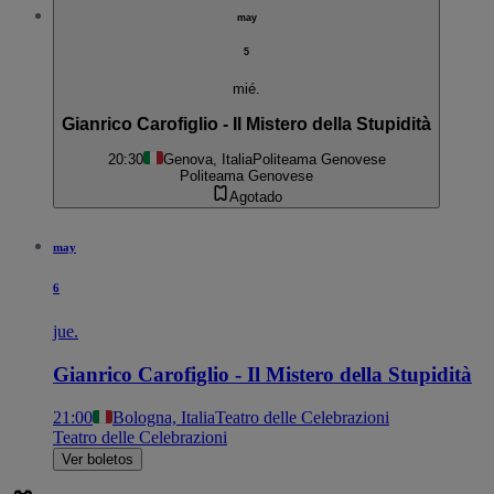
may
5
mié.
Gianrico Carofiglio - Il Mistero della Stupidità
20:30
Genova, Italia
Politeama Genovese
Politeama Genovese
Agotado
may
6
jue.
Gianrico Carofiglio - Il Mistero della Stupidità
21:00
Bologna, Italia
Teatro delle Celebrazioni
Teatro delle Celebrazioni
Ver boletos