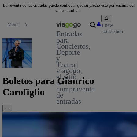
La reventa de las entradas puede conllevar que su precio esté por encima del
valor nominal.
Menú
1 new
notification
Entradas
para
Conciertos,
Deporte
y
Teatro |
viagogo,
el sitio
Boletos para Gianrico
de
compraventa
Carofiglio
de
entradas