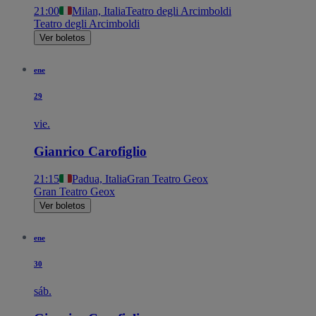
21:00
Milan, Italia
Teatro degli Arcimboldi
Teatro degli Arcimboldi
Ver boletos
ene
29
vie.
Gianrico Carofiglio
21:15
Padua, Italia
Gran Teatro Geox
Gran Teatro Geox
Ver boletos
ene
30
sáb.