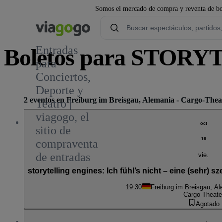
Somos el mercado de compra y reventa de bol
Entradas
Boletos para STOR
para
Conciertos,
Deporte y
2 eventos en Freiburg im Breisgau, Alemania - Cargo-Thea
Teatro |
viagogo, el
oct
sitio de
16
compraventa
de entradas
vie.
storytelling engines: Ich fühl’s nicht – eine (sehr
19:30
Freiburg im Breisgau, A
Cargo-Theate
Agotado