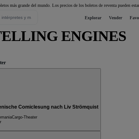
etos más grande del mundo. Los precios de los boletos de reventa pueden estar
Explorar
Vender
Favo
YTELLING ENGINES
ter
) szenische Comiclesung nach Liv Strömquist
lemania
Cargo-Theater
r