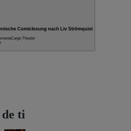
) szenische Comiclesung nach Liv Strömquist
lemania
Cargo-Theater
r
de ti