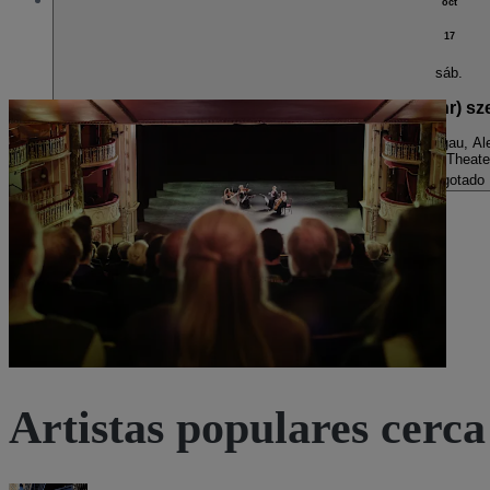
oct
17
sáb.
storytelling engines: Ich fühl’s nicht – eine (sehr
19:30
Freiburg im Breisgau, A
Cargo-Theate
Agotado
Artistas populares cerca 