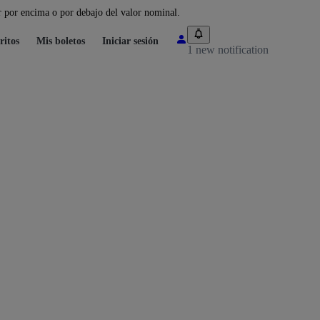
 por encima o por debajo del valor nominal.
ritos
Mis boletos
Iniciar sesión
1 new notification