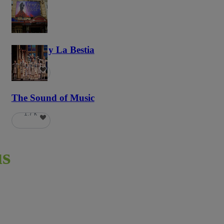
La Bella y La Bestia
5.9 k
The Sound of Music
1.7 k
s