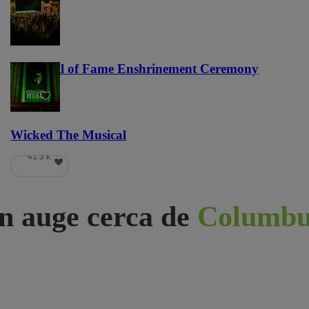
NFL Hall of Fame Enshrinement Ceremony
22
Wicked The Musical
41.3 k
n auge cerca de
Columbu