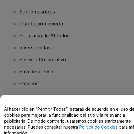
Sobre nosotros
Distribución abierta
Programa de Afiliados
Inversionistas
Servicio Corporativo
Sala de prensa
Empleos
¿Tiene preguntas?
Al hacer clic en “Permitir Todas”, estarás de acuerdo en el uso d
cookies para mejorar la funcionalidad del sitio y la relevancia
Centro de Ayuda / Contacto
publicitaria. De modo contrario, usaremos cookies estrictamente
necesarias. Puedes consultar nuestra
Política de Cookies
para m
información.