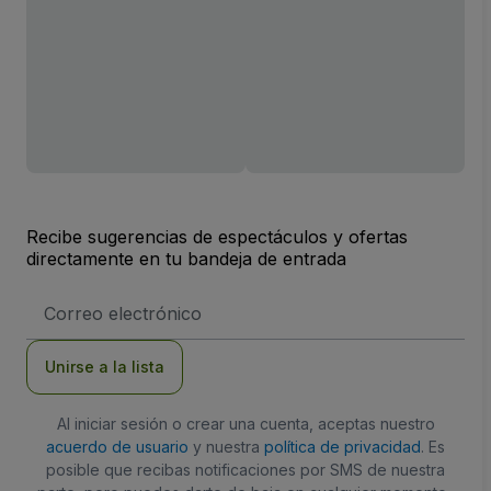
Recibe sugerencias de espectáculos y ofertas
directamente en tu bandeja de entrada
Dirección
de
correo
electrónico
Unirse a la lista
Al iniciar sesión o crear una cuenta, aceptas nuestro
acuerdo de usuario
y nuestra
política de privacidad
. Es
posible que recibas notificaciones por SMS de nuestra