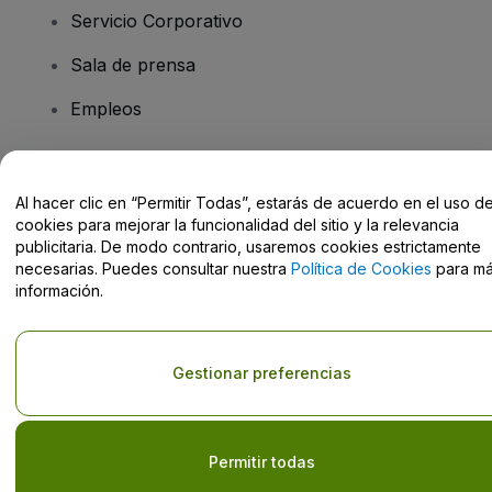
Servicio Corporativo
Sala de prensa
Empleos
¿Tiene preguntas?
Al hacer clic en “Permitir Todas”, estarás de acuerdo en el uso d
cookies para mejorar la funcionalidad del sitio y la relevancia
Centro de Ayuda / Contacto
publicitaria. De modo contrario, usaremos cookies estrictamente
necesarias. Puedes consultar nuestra
Política de Cookies
para m
información.
Derechos reservados © viagogo GmbH 2026
Datos de la Empresa
Gestionar preferencias
El uso de este sitio web constituye la aceptación de los
Términos y
Condiciones
, de la
Política de Privacidad
, de la
Política de Cookies
y de la
Política de Privacidad para Móviles
No compartir mi información personal/Tus opciones de privacidad
Permitir todas