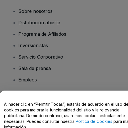
Sobre nosotros
Distribución abierta
Programa de Afiliados
Inversionistas
Servicio Corporativo
Sala de prensa
Empleos
¿Tiene preguntas?
Al hacer clic en “Permitir Todas”, estarás de acuerdo en el uso d
cookies para mejorar la funcionalidad del sitio y la relevancia
Centro de Ayuda / Contacto
publicitaria. De modo contrario, usaremos cookies estrictamente
necesarias. Puedes consultar nuestra
Política de Cookies
para m
información.