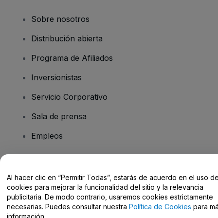
Sobre nosotros
Distribución abierta
Programa de Afiliados
Inversionistas
Servicio Corporativo
Sala de prensa
Empleos
¿Tiene preguntas?
Al hacer clic en “Permitir Todas”, estarás de acuerdo en el uso d
cookies para mejorar la funcionalidad del sitio y la relevancia
Centro de Ayuda / Contacto
publicitaria. De modo contrario, usaremos cookies estrictamente
necesarias. Puedes consultar nuestra
Política de Cookies
para m
información.