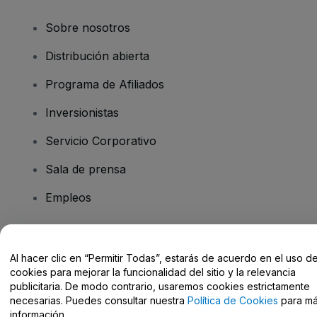
Sobre nosotros
Distribución abierta
Programa de Afiliados
Inversionistas
Servicio Corporativo
Sala de prensa
Empleos
¿Tiene preguntas?
Al hacer clic en “Permitir Todas”, estarás de acuerdo en el uso d
cookies para mejorar la funcionalidad del sitio y la relevancia
Centro de Ayuda / Contacto
publicitaria. De modo contrario, usaremos cookies estrictamente
necesarias. Puedes consultar nuestra
Política de Cookies
para m
información.